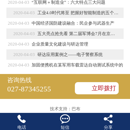
2020-04-03
“互联网＋制造业”：六大特点三大问题
2020-04-03
工业4.0时代将至 把握好智能制造的五个特征
2020-04-03
中国经济国防建设融合：民企参与武器生产
2020-04-03
五大亮点抢先看 第二届军博会7月在京盛大开幕
2020-04-03
企业质量文化建设与研达管理
2020-04-03
研达应用案例之——电子警察系统
2020-04-03
加固便携机在某军用车载雷达自动测试系统中的
咨询热线
立即拨打
027-87345255
技术支持：
巴布



电话
短信
分享